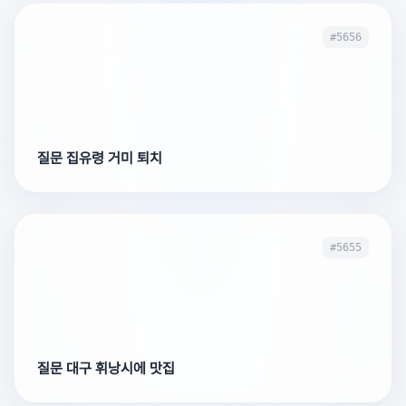
#5656
질문 집유령 거미 퇴치
#5655
질문 대구 휘낭시에 맛집